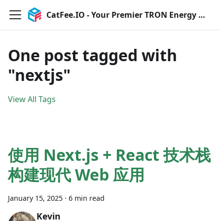
CatFee.IO - Your Premier TRON Energy Service Provider
One post tagged with
"nextjs"
View All Tags
使用 Next.js + React 技术栈
构建现代 Web 应用
January 15, 2025
·
6 min read
Kevin